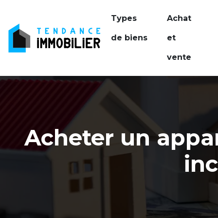
Types
Achat
de biens
et
vente
Acheter un appar
in