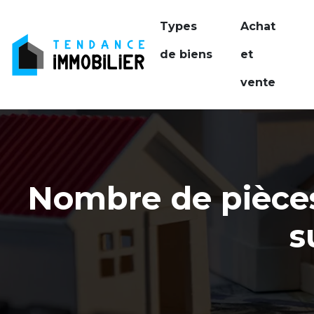
Types
Achat
de biens
et
vente
Nombre de pièces
s