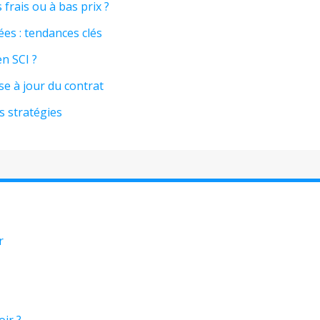
frais ou à bas prix ?
ées : tendances clés
n SCI ?
e à jour du contrat
 stratégies
r