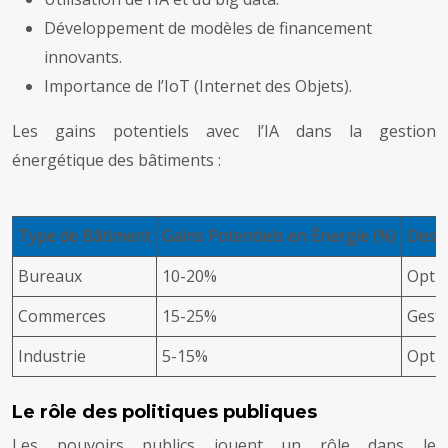
Développement de modèles de financement
innovants.
Importance de l’IoT (Internet des Objets).
Les gains potentiels avec l’IA dans la gestion
énergétique des bâtiments :
Type de Bâtiment
Gains Potentiels en Énergie (%)
Descr
Bureaux
10-20%
Optim
Commerces
15-25%
Gesti
Industrie
5-15%
Optim
Le rôle des politiques publiques
Les pouvoirs publics jouent un rôle dans le