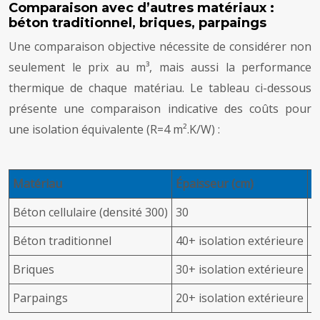
Comparaison avec d’autres matériaux :
béton traditionnel, briques, parpaings
Une comparaison objective nécessite de considérer non
seulement le prix au m³, mais aussi la performance
thermique de chaque matériau. Le tableau ci-dessous
présente une comparaison indicative des coûts pour
une isolation équivalente (R=4 m².K/W) :
Matériau
Épaisseur (cm)
P
Béton cellulaire (densité 300)
30
1
Béton traditionnel
40+ isolation extérieure
1
Briques
30+ isolation extérieure
2
Parpaings
20+ isolation extérieure
1