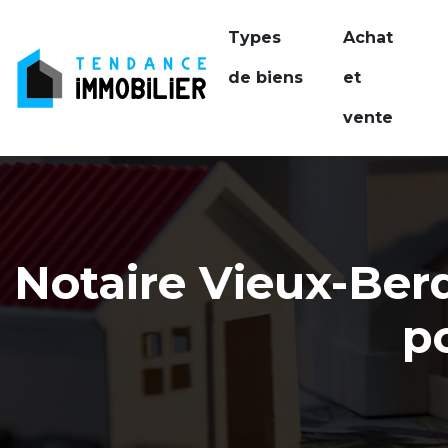
Types
Achat
de biens
et
vente
Notaire Vieux-Berq
p